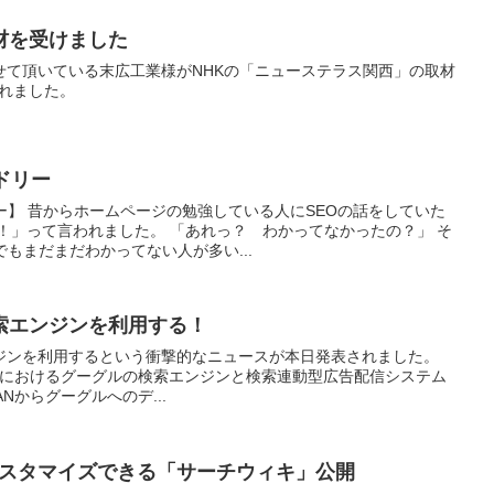
材を受けました
せて頂いている末広工業様がNHKの「ニューステラス関西」の取材
されました。
ドリー
ー】 昔からホームページの勉強している人にSEOの話をしていた
！」って言われました。 「あれっ？ わかってなかったの？」 そ
でもまだまだわかってない人が多い...
索エンジンを利用する！
ジンを利用するという衝撃的なニュースが本日発表されました。
サービスにおけるグーグルの検索エンジンと検索連動型広告配信システム
PANからグーグルへのデ...
をカスタマイズできる「サーチウィキ」公開