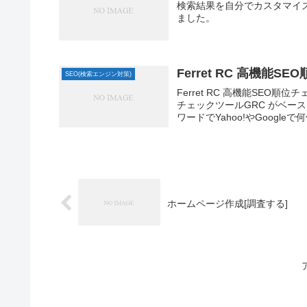
検索結果を自分でカスタマイズ
ました。
Ferret RC 高機能
SEO(検索エンジン対策)
Ferret RC 高機能SE
チェックツールGRC がベー
ワードでYahoo!やGoogleで
ホームページ作成[調査する]