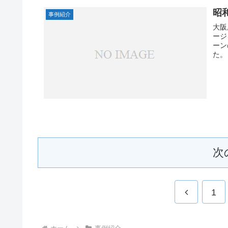
昭
事例紹介
大阪
ージ
ーン
た。
次
前
1
へ