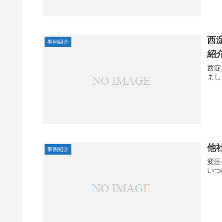
西
事例紹介
紹介
西淀
まし
他
事例紹介
変圧
いつ