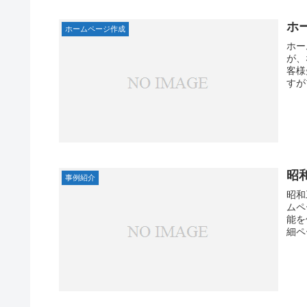
ホ
ホームページ作成
ホー
が、
客様
すが
昭
事例紹介
昭和
ムペ
能を
細ペ