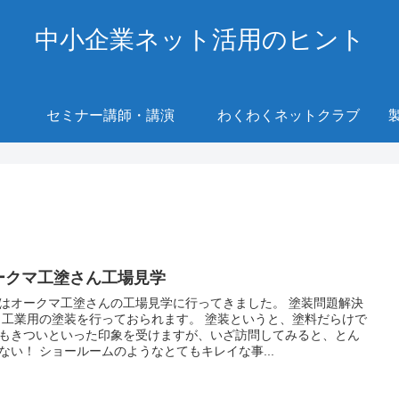
中小企業ネット活用のヒント
セミナー講師・講演
わくわくネットクラブ
ークマ工塗さん工場見学
はオークマ工塗さんの工場見学に行ってきました。 塗装問題解決
 工業用の塗装を行っておられます。 塗装というと、塗料だらけで
もきついといった印象を受けますが、いざ訪問してみると、とん
ない！ ショールームのようなとてもキレイな事...