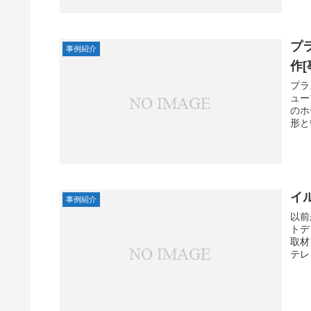
プ
事例紹介
作[
プラ
ュー
のホ
形と
イ
事例紹介
以前
トデ
取材
テレ