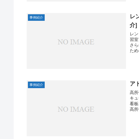
レ
事例紹介
介]
レン
習室
さら
ため
ア
事例紹介
高所
キュ
看板
高所