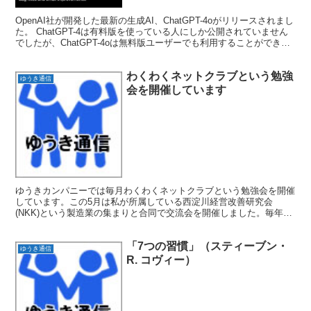
OpenAI社が開発した最新の生成AI、ChatGPT-4oがリリースされまし
た。 ChatGPT-4は有料版を使っている人にしか公開されていません
でしたが、ChatGPT-4oは無料版ユーザーでも利用することができま
す。 4oは、フォーゼ...
わくわくネットクラブという勉強
ゆうき通信
会を開催しています
ゆうきカンパニーでは毎月わくわくネットクラブという勉強会を開催
しています。この5月は私が所属している西淀川経営改善研究会
(NKK)という製造業の集まりと合同で交流会を開催しました。毎年開
催しており、今年で4回目となりました。また、このわくわ...
「7つの習慣」（スティーブン・
ゆうき通信
R. コヴィー）